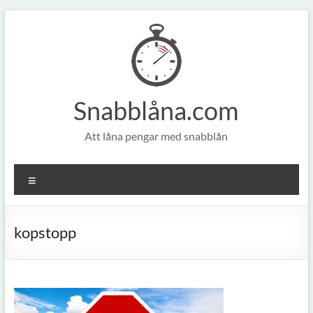
Hoppa
till
innehåll
Snabblåna.com
Att låna pengar med snabblån
Meny
kopstopp